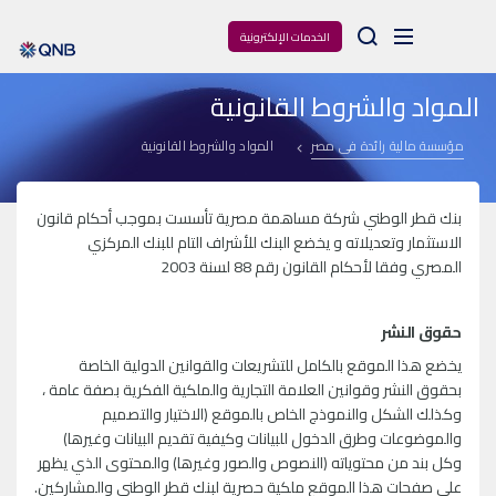
Arama
الخدمات الإلكترونية
المواد والشروط القانونية
مؤسسة مالية رائدة فى مصر
المواد والشروط القانونية
بنك قطر الوطني شركة مساهمة مصرية تأسست بموجب أحكام قانون
الاستثمار وتعديلاته و يخضع البنك للأشراف التام للبنك المركزي
المصري وفقا لأحكام القانون رقم 88 لسنة 2003
حقوق النشر
يخضع هذا الموقع بالكامل للتشريعات والقوانين الدولية الخاصة
بحقوق النشر وقوانين العلامة التجارية والملكية الفكرية بصفة عامة ،
وكذلك الشكل والنموذج الخاص بالموقع (الاختيار والتصميم
والموضوعات وطرق الدخول للبيانات وكيفية تقديم البيانات وغيرها)
وكل بند من محتوياته (النصوص والصور وغيرها) والمحتوى الذي يظهر
على صفحات هذا الموقع ملكية حصرية لبنك قطر الوطني والمشاركين.