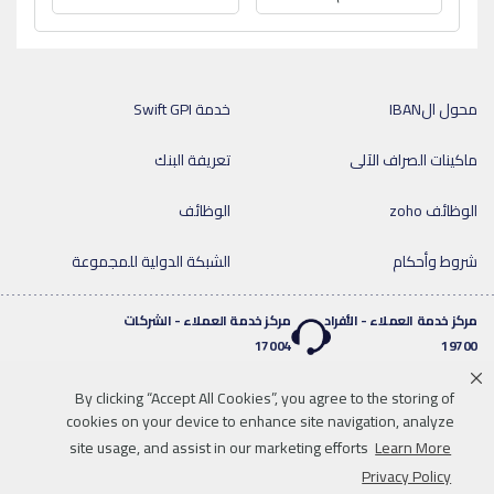
محول الIBAN
خدمة Swift GPI
ماكينات الصراف الآلى
تعريفة البنك
الوظائف zoho
الوظائف
شروط وأحكام
الشبكة الدولية للمجموعة
مركز خدمة العملاء - الأفراد
مركز خدمة العملاء - الشركات
17004
19700
By clicking “Accept All Cookies”, you agree to the storing of
خدمة واتساب المصرفية
cookies on your device to enhance site navigation, analyze
twitter
youtube
0020219700
site usage, and assist in our marketing efforts
Learn More
إخلاء المسؤولية
خريطة الموقع
للاتصال بنا
Privacy Policy