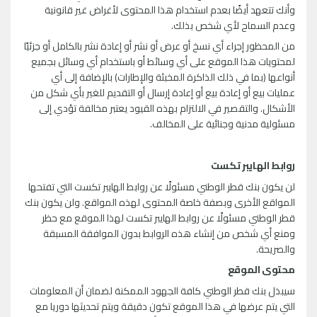
وأنك تتعهد أيضًا بعدم استخدام هذا المحتوى لأغراض غير قانونية
وعدم السماح لأي شخص بذلك.
من المحظور إجراء أي نسخ أو عرض أو نشر أو إعادة نشر بالكامل أو جزئيًا
لمحتويات هذا الموقع على أي وسائط أو باستخدام أي وسائل بجميع
أنواعها (بما في ذلك الذاكرة المخبئة والإطارات) بالإضافة إلى أي
عمليات بيع أو إعادة بيع أو إعادة إرسال أو التقديم للغير بأي شكل من
الأشكال. والتقصير في الالتزام بهذه القيود يعتبر مخالفة تؤدي إلى
مسئولية مدنية وجنائية على المخالف.
روابط الهايبر تكست
لن يكون بنك قطر الوطني مسئولًا عن روابط الهايبر تكست التي تفتحها
المواقع الأخرى وبصفة خاصة المحتوى لهذه المواقع. ولن يكون بنك
قطر الوطني مسئولًا عن روابط الهايبر تكست لهذا الموقع مع حظر
ومنع أي شخص من إنشاء هذه الروابط بدون الموافقة المسبقة
والصريحة.
محتوى الموقع
سيبذل بنك قطر الوطني كافة الجهود الممكنة لضمان أن المعلومات
التي يتم عرضها في هذا الموقع تكون دقيقة ويتم تحديثها دوريا مع