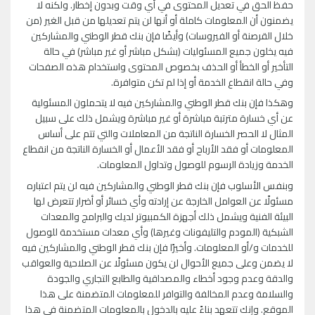
حفظ الحق في تعديل المحتوى في أي وقت وبدون إخطار. ولكنه لا
يضمنون أن المعلومات كاملة أو أنها لن يتم تعديلها من قبل الغير (من
خلال القرصنة أو الفيروسات) وأيضًا فإن بنك قطر الوطني والمشاركين
فيه يخلون جميع المسئوليات (بشكل مباشر أو غير مباشر) في حالة
التأخير أو الخطأ أو الحذف بخصوص المحتوى واستخدام هذه الصفحات
وفي حالة انقطاع الخدمة أو إذا لم تكن متوافرة.
وهكذا فإن بنك قطر الوطني والمشاركين فيه لا يتحملون المسئولية
عن أي خسارة مترتبة مباشرة أو غير مباشرة ويشمل ذلك على سبيل
المثال لا الحصر الخسارة الناتجة من المعاملات والتي تتم على أساس
المعلومات أو فقد الأرباح أو فقد الأعمال أو الخسارة الناتجة من انقطاع
الخدمة وزيادة الرسوم للوصول وتداول المعلومات.
وبنفس الأسلوب فإن بنك قطر الوطني والمشاركين فيه لن يتم اعتباره
مسئولًا عن العوامل الخارجة عن إرادته وأي خسائر أو أضرار تتعرض لها
البيئة الفنية ويشمل ذلك أجهزة الكمبيوتر لديك والبرامج والمعدات
الشبكية (المودم والتليفونات وغيرها) وأي معدات مستخدمة للوصول
للخدمات و/أو المعلومات. وأخيرًا فإن بنك قطر الوطني والمشاركين فيه
لا يضمن وعلى جميع الأحوال لن يكون مسئولًا عن الصلاحية والعواقب
والدقة وعدم وجود أخطاء والمصداقية والطابع التجاري والجودة
والسلامة وعدم المخالفة والتوافر للمعلومات المتضمنة على هذا
الموقع. وإنك تتعهد بناءً عليه بالدخول بالمعلومات المتضمنة في هذا