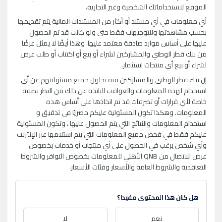
الموقع لاستخداماتك الشخصية وغير التجارية.
أي معلومات في أي مستند أو أكثر من المستندات المالية يتم تقديمها
بحسب مشاهدتها وللتوجيهات فقط حتى ولو كانت قد تم الحصول
عليها على أساس موارد صادقة معتمد عليها. وهذا أيضًا لا يمثل عرضًا
من بنك قطر الوطني والمشاركين لشراء أو بيع أو اكتتاب أو طلب عرض
لشراء أو بيع أي منتجات استثمار.
إن بنك قطر الوطني والمشاركين فيه يخلون جميع مسئوليتهم عن أي
استخدام لهذه المعلومات والعواقب الناتجة عن ذلك من النظر بصفة
خاصة لأي قرارات أو تصرفات قد تم اتخاذها على أساس هذه
المعلومات. وهكذا تكون المسئولية عليكم حصريًا فى تدقيق و
استخدام المعلومات والنتائج التي يتم الحصول عليها ، وتكون المسئولية
عليكم فقط في فحص جميع المعلومات التي يتم استلامها عبر الإنترنت
وأي شخص يرغب في الحصول على أي منتجات أو خدمات بخصوص
عرض للاتصال من QNB الأهلي للمعلومات بخصوص التوافر والشروط
التعاقدية والشروط العامة والأسعار وفئات الأسعار.
هل كان هذا المحتوى مفيدا؟
نعم
لا