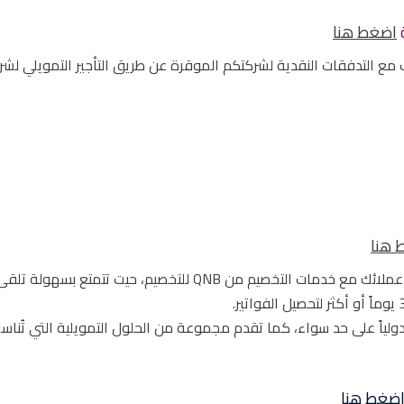
اضغط هنا
 تتناسب مع التدفقات النقدية لشركتكم الموقرة عن طريق التأجير التمويلي لشر
 هنا
تجنب عجز التدفق النقدي وتأخر الدفع من بعض عملائك مع خدمات التخصيم من QNB للتخصيم، حيت تتمتع بسهولة تل
ن QNB للتخصيم محلياً ودولياً على حد سواء، كما تقدم مجموعة من الحلول التمويلية التي تُنا
ضغط هنا