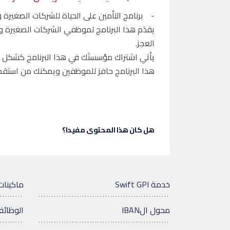
- برنامج التأمين على الحياة للشركات الصغيرة
يقدَم هذا البرنامج لموظفي الشركات الصغيرة 
العجز.
يأتي اشتراك مؤسستَك في هذا البرنامج كشكل من
هذا البرنامج حافز للموظفين ويمكنك من استقطا
هل كان هذا المحتوى مفيدا؟
خدمة Swift GPI
ماكينات
محول الIBAN
الوظائ