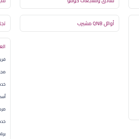
فنادق ومنتجعات كومو
مج
أوائل QNB مشيرب
تجا
الع
فري
مجم
خدم
أسع
مركز
خدم
برنا