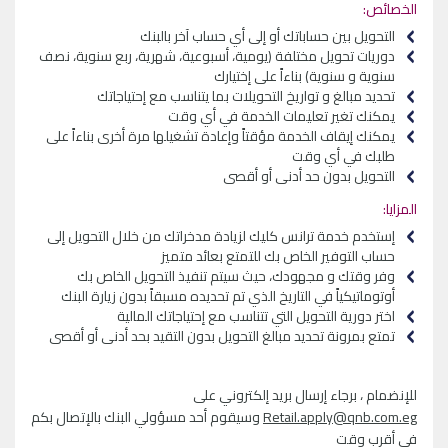
الخصائص:
التحويل بين حساباتك أو إلى أي حساب آخر بالبنك
دوريات تحويل مختلفة (يومية، أسبوعية، شهرية، ربع سنوية، نصف
سنوية و سنوية) بناءاً على إختيارك
تحديد مبالغ و تواريخ التحويلات بما يتناسب مع إحتياجاتك
يمكنك تغير تعليمات الخدمة في أي وقت
يمكنك إيقاف الخدمة مؤقتاً وإعادة تشغيلها مرة أخرى بناءاً على
طلبك في أي وقت
التحويل بدون حد أدنى أو أقصى
المزايا:
إستخدم خدمة ترانس كليك لزيادة مدخراتك من خلال التحويل إلى
حساب التوفير الخاص بك للتمتع بعائد متميز
وفر وقتك و مجهودك، حيث سيتم تنفيذ التحويل الخاص بك
أوتوماتيكياً في التاريخ الذي تم تحديده مسبقاً بدون زيارة البنك
اختر دورية التحويل التي تتناسب مع إحتياجاتك المالية
تمتع بمرونة تحديد مبالغ التحويل بدون التقيد بحد أدنى أو أقصى
للإنضمام ، برجاء إرسال بريد إلكتروني على
Retail.apply@qnb.com.eg
وسيقوم أحد مسؤولي البنك بالإتصال بكم
في أقرب وقت