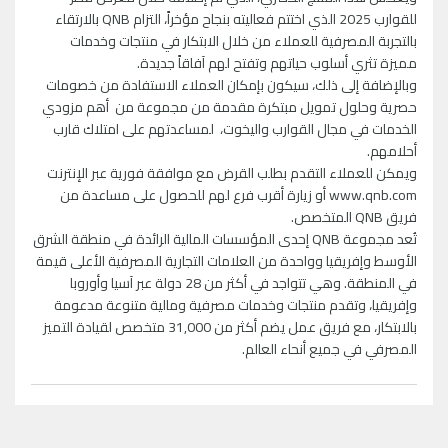
للقوارب 2025 الذي اختتم فعاليته بنجاح مؤخراً، التزام QNB بالارتقاء
بالتجربة المصرفية للعملاء من خلال الابتكار في منتجات وخدمات
مميزة تثري أسلوب حياتهم وتفتح لهم آفاقاً جديدة.
وبالإضافة إلى ذلك، سيكون بإمكان العملاء الاستفادة من خصومات
حصرية وحلول تمويل مبتكرة مقدمة من مجموعة من أهم مزودي
الخدمات في مجال القوارب واليخوت، لمساعدتهم على امتلاك قارب
أحلامهم.
ويمكن للعملاء التقدم بطلب القرض مع موافقة فورية عبر الإنترنت
www.qnb.com أو زيارة أقرب فرع لهم للحصول على مساعدة من
فريق QNB المتخصص.
تُعد مجموعة QNB إحدى المؤسسات المالية الرائدة في منطقة الشرق
الأوسط وإفريقيا وواحدة من العلامات التجارية المصرفية الأعلى قيمة
في المنطقة. وهي تتواجد في أكثر من 28 دولة عبر آسيا وأوروبا
وإفريقيا، وتقدم منتجات وخدمات مصرفية ومالية متنوعة مدعومة
بالابتكار، مع فريق عمل يضم أكثر من 31,000 متخصص لقيادة التميز
المصرفي في جميع أنحاء العالم.