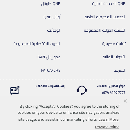
QNB للخدمات المالية
QNB كابيتال
الخدمات المصرفية الخاصة
أوائل QNB
الشبكة الدولية للمجموعة
الوظائف
ثقافة مصرفية
البحوث الاقتصادية للمجموعة
الأدوات المالية
محول ال IBAN
التعرفة
FATCA/CRS
مركز اتصال العملاء
إستفسارات العملاء
7777 4440 974+
By clicking “Accept All Cookies”, you agree to the storing of
cookies on your device to enhance site navigation, analyze
Linkedin
Instagram
facebook
Whatsapp
twitter
youtube
site usage, and assist in our marketing efforts
Learn More
سياسة الخصوصية
خريطة الموقع
تحميل الوسائط
للاتصال بنا
Privacy Policy