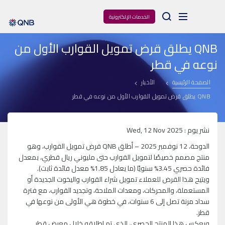
Arama
الخدمات الإلكترونية
QNB يطلق قرض تمويل القوارب الأول من
نوعه في قطر
الصفحة الرئيسية
الأخبار
QNB يطلق قرض تمويل القوارب الأول من نوعه في قطر
نشر يوم : Wed, 12 Nov 2025
الدوحة، 12 نوفمبر 2025 – أطلق QNB قرض تمويل القوارب، وهو
منتج مصمم خصيصًا لتمويل القوارب حتى مليوني ريال قطري، بمعدل
فائدة حصري 3.45% سنويًا (ما يعادل 1.85% معدل فائدة ثابت).
ويتيح هذا القرض للعملاء تمويل شراء القوارب واليخوت الجديدة أو
المستعملة، والمحركات، ومعدات الملاحة، وتجديد القوارب، مع فترة
سداد مرنة تصل إلى 6 سنوات، في خطوة هي الأولى من نوعها في
قطر.
ويعكس هذا المنتج الحصري، الذي تم إطلاقه خلال معرض قطر