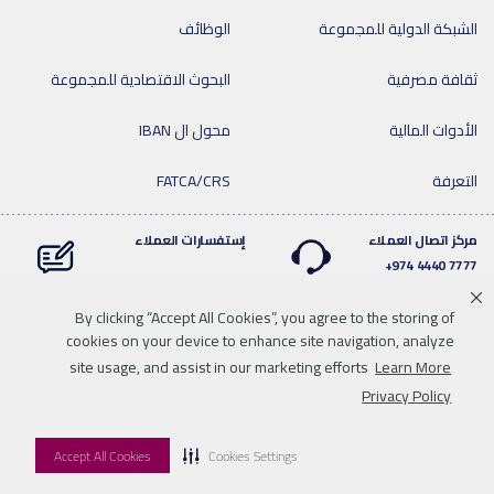
الشبكة الدولية للمجموعة
الوظائف
ثقافة مصرفية
البحوث الاقتصادية للمجموعة
الأدوات المالية
محول ال IBAN
التعرفة
FATCA/CRS
مركز اتصال العملاء
إستفسارات العملاء
7777 4440 974+
By clicking “Accept All Cookies”, you agree to the storing of
cookies on your device to enhance site navigation, analyze
Linkedin
Instagram
facebook
Whatsapp
twitter
youtube
site usage, and assist in our marketing efforts
Learn More
سياسة الخصوصية
خريطة الموقع
تحميل الوسائط
للاتصال بنا
Privacy Policy
إخلاء المسؤولية
Accept All Cookies
Cookies Settings
© 2026 QNB