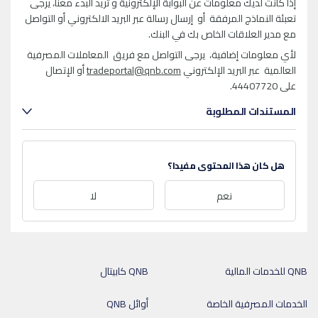
إذا كانت لديك معلومات عن البوابة الإلكترونية و تريد البدء معنا، يرجى
تعبئة النماذج المرفقة أو إرسال رسالة عبر البريد الالكتروني أو التواصل
مع مدير العلاقات الخاص بك في البنك.
لأي معلومات إضافية، يرجى التواصل مع فريق المعاملات المصرفية
العالمية عبر البريد الإلكتروني
tradeportal@qnb.com
أو الإتصال
على 44407720.
المستندات المطلوبة
هل كان هذا المحتوى مفيدا؟
نعم
لا
QNB للخدمات المالية
QNB كابيتال
الخدمات المصرفية الخاصة
أوائل QNB