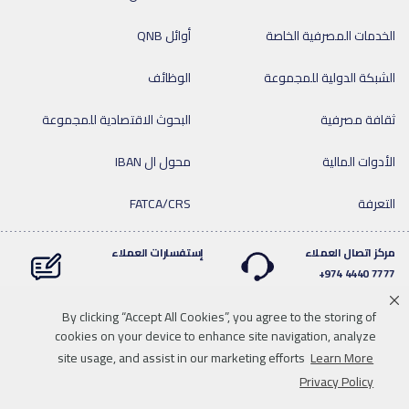
الخدمات المصرفية الخاصة
أوائل QNB
الشبكة الدولية للمجموعة
الوظائف
ثقافة مصرفية
البحوث الاقتصادية للمجموعة
الأدوات المالية
محول ال IBAN
التعرفة
FATCA/CRS
مركز اتصال العملاء
إستفسارات العملاء
7777 4440 974+
By clicking “Accept All Cookies”, you agree to the storing of
cookies on your device to enhance site navigation, analyze
Linkedin
Instagram
facebook
Whatsapp
twitter
youtube
site usage, and assist in our marketing efforts
Learn More
سياسة الخصوصية
خريطة الموقع
تحميل الوسائط
للاتصال بنا
Privacy Policy
إخلاء المسؤولية