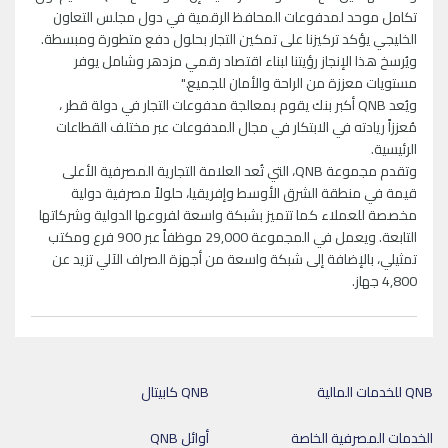
تكامل موحد لمدفوعات المحافظ الرقمية في دول مجلس التعاون
الخليجي يؤكد تركيزنا على تمكين التجار بحلول دفع متطورة ومبسطة.
ويُرسخ هذا الإنجاز رؤيتنا لبناء اقتصاد رقمي مزدهر وشامل يوفر
مستويات معززة من الراحة والأمان للجميع."
ويُعد QNB أكبر بنك يقوم بمعالجة مدفوعات التجار في دولة قطر ،
مُعززاً ريادته في الابتكار في مجال المدفوعات عبر مختلف القطاعات
الرئيسية.
وتقدم مجموعة QNB، التي تُعد العلامة التجارية المصرفية الأعلى
قيمة في منطقة الشرق الأوسط وإفريقيا، حلولاً مصرفية دولية
مخصصة للعملاء كما تتميز بشبكة واسعة لفروعها الدولية وشركاتها
التابعة. ويعمل في المجموعة 29,000 موظفاً عبر 900 فرع ومكتب
تمثيلي، بالإضافة إلى شبكة واسعة من أجهزة الصراف الآلي تزيد عن
4,800 جهاز.
QNB للخدمات المالية
QNB كابيتال
الخدمات المصرفية الخاصة
أوائل QNB