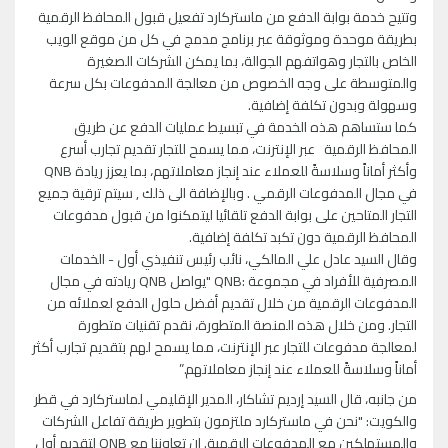
وتتيح خدمة بوابة الدفع من ماستركارد تفعيل قبول المحافظ الرقمية
بطريقة موحدة وموثوقة عبر برنامج مدمج في كل من موقع الويب
الخاص بالتجار وهواتفهم الجوالة، بما يمكن الشركات الصغيرة
والمتوسطة على وجه الخصوص من معالجة المدفوعات بكل سرعة
وسهولة وبدون تكلفة إضافية.
كما ستساهم هذه الخدمة في تبسيط عمليات الدفع عن طريق
المحافظ الرقمية عبر الإنترنت، مما يسمح للتجار تقديم تجارب أسرع
وأكثر أماناً وسلاسةً للعملاء عند إنجاز معاملاتهم، بما يعزز ريادة QNB
في مجال المدفوعات الرقمي . وبالإضافة الى ذلك , سيتم ترقية جميع
التجار المتاحين على بوابة الدفع تلقائيا ليتمكنوا من قبول مدفوعات
المحافظ الرقمية دون تكبد تكلفة إضافية.
وقال السيد عادل علي المالكي، نائب رئيس تنفيذي أول - الخدمات
المصرفية للأفراد في مجموعة :QNB "يواصل QNB ريادته في مجال
المدفوعات الرقمية من خلال تقديم أفضل حلول الدفع لعملائه من
التجار. ومن خلال هذه المنصة المتطورة، نقدم تقنيات متطورة
لمعالجة مدفوعات للتجار عبر الإنترنت، مما يسمح لهم بتقديم تجارب أكثر
أماناً وسلاسةً للعملاء عند إنجاز معاملاتهم.”
من جانبه، قال السيد إرديم تشاكار، المدير الإقليمي لماستركارد في قطر
والكويت: "نحن في ماستركارد ملتزمون بتطوير طريقة تفاعل الشركات
والمستهلكين مع المدفوعات الرقمية. إن تعاوننا مع QNB لتقديم أول