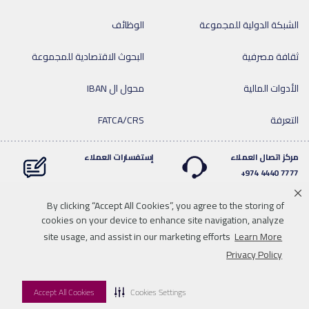
الشبكة الدولية للمجموعة
الوظائف
ثقافة مصرفية
البحوث الاقتصادية للمجموعة
الأدوات المالية
محول ال IBAN
التعرفة
FATCA/CRS
مركز اتصال العملاء
إستفسارات العملاء
7777 4440 974+
By clicking “Accept All Cookies”, you agree to the storing of
cookies on your device to enhance site navigation, analyze
Linkedin
Instagram
facebook
Whatsapp
twitter
youtube
site usage, and assist in our marketing efforts
Learn More
سياسة الخصوصية
خريطة الموقع
تحميل الوسائط
للاتصال بنا
Privacy Policy
إخلاء المسؤولية
Accept All Cookies
Cookies Settings
© 2026 QNB