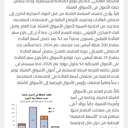
الاقتصاد العالمي، مما يبرر تنويع المحافظ الاستثمارية، وذلك يتضمن
حيازة الأصول في الأسواق الناشئة.
ثانياً، يؤدي تخفيف السياسة النقدية من قبل البنوك المركزية الكبرى إلى
انخفاض العائدات وتخفيف الأوضاع المالية في الاقتصادات المتقدمة،
مما يزيد من الجاذبية النسبية لأصول الأسواق الناشئة. هذا العام، واصل
البنك المركزي الأوروبي دورته للتيسير النقدي، مما أدى إلى بلوغ سعر
الفائدة القياسي مستوى محايداً عند 2%، بعد خفض أسعار الفائدة
بمقدار 200 نقطة أساس منذ منتصف عام 2024. كما استأنف بنك
الاحتياطي الفيدرالي دورة التخفيف النقدي بخفض أسعار الفائدة
بمقدار 25 نقطة أساس، حيث تتوقع الأسواق حالياً بلوغ سعر الفائدة
على الأموال الفيدرالية 3% بحلول نهاية عام 2026، مما سيستمر في
تقليل تكلفة الفرصة البديلة للاستثمار في أصول الأسواق الناشئة. توفر
هذه الخلفية من انخفاض أسعار الفائدة في الاقتصادات المتقدمة
دعماً إضافياً لتدفقات رؤوس الأموال الإيجابية إلى الأسواق الناشئة.
ثالثاً، تقدم العديد من الأسواق
الناشئة الكبيرة، وخاصة في آسيا
وأمريكا اللاتينية، حالياً عوائد أعلى
بكثير من معدلات التضخم لديها.
تساهم هذه "الأسعار الحقيقية"
الإيجابية من دول مثل إندونيسيا