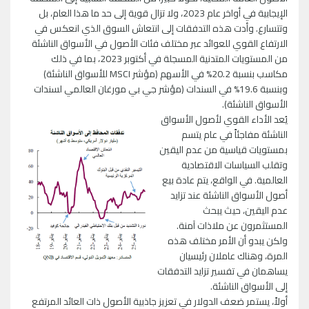
الإيجابية في أواخر عام 2023، ولا تزال قوية إلى حد ما هذا العام، بل
وتتسارع. وأدت هذه التدفقات إلى انتعاش السوق الذي انعكس في
الارتفاع القوي للعوائد عبر مختلف فئات الأصول في الأسواق الناشئة
من المستويات المتدنية المسجلة في أكتوبر 2023، بما في ذلك
مكاسب بنسبة 20.2% في الأسهم (مؤشر MSCI للأسواق الناشئة)
وبنسبة 19.6% في السندات (مؤشر جي بي مورغان العالمي لسندات
الأسواق الناشئة).
يُعد الأداء القوي لأصول الأسواق
الناشئة مفاجئاً في عام يتسم
بمستويات قياسية من عدم اليقين
وتقلب السياسات الاقتصادية
العالمية. في الواقع، يتم عادة بيع
أصول الأسواق الناشئة عند تزايد
عدم اليقين، حيث يبحث
المستثمرون عن ملاذات آمنة.
ولكن يبدو أن الأمر مختلف هذه
المرة، وهناك عاملان رئيسيان
يساهمان في تفسير تزايد التدفقات
إلى الأسواق الناشئة.
أولاً، يستمر ضعف الدولار في تعزيز جاذبية الأصول ذات العائد المرتفع