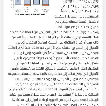
والبرازيل والمكسيك وجنوب
إفريقيا، على سبيل المثال، في
توفير إمكانات ربح أعلى وطمأنة
المستثمرين من المخاطر المحتملة
لانخفاض قيمة العملة بشكل غير
مبرر. ويُعد هذا الوضع مواتياً لما
يُسمى "تجارة المناقلة" المتمثلة في الاقتراض من العملات منخفضة
العائد للاستثمار في عملات الأسواق الناشئة عالية العائد. والأهم من
ذلك، يبدو أن تجارة المناقلة هي السمة السائدة لتدفقات رؤوس
الأموال إلى الأسواق الناشئة حتى الآن في عام 2025، حيث تتركز الغالبية
العظمى من التدفقات في السندات بدلاً من الأسهم وفي الولايات
القضائية ذات العملات الأكثر تعويماً وذات العوائد الحقيقية الأعلى.
بشكل عام، وعلى الرغم من حالة عدم اليقين والتقلبات الكبيرة في
الاقتصاد الكلي العالمي، تستفيد الأسواق الناشئة من تدفقات رؤوس
الأموال التي تُعتبر إيجابية إلى حد ما. وقد كانت هذه التدفقات مدفوعة
بانخفاض قيمة الدولار الأمريكي، والدورة الحالية لتيسير السياسات
النقدية في الاقتصادات المتقدمة الرئيسية، وتوافر عوائد حقيقية
مرتفعة في العديد من الأسواق الناشئة الكبيرة. ونعتقد أن هذه الرياح
المواتية من شأنها أن تستمر على المدى المتوسط، لا سيما مع انخراط
الولايات المتحدة في المزيد من الجهود لإعادة التوازن إلى اقتصادها
من خلال خفض العجز الخارجي وإعادة التصنيع إلى البر الأمريكي.