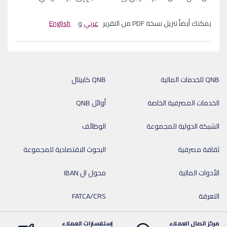
يمكنك أيضاً تنزيل نسخة PDF من التقرير
عربي
و
English
QNB للخدمات المالية
QNB كابيتال
الخدمات المصرفية الخاصة
أوائل QNB
الشبكة الدولية للمجموعة
الوظائف
ثقافة مصرفية
البحوث الاقتصادية للمجموعة
الأدوات المالية
محول ال IBAN
التعرفة
FATCA/CRS
مركز اتصال العملاء
إستفسارات العملاء