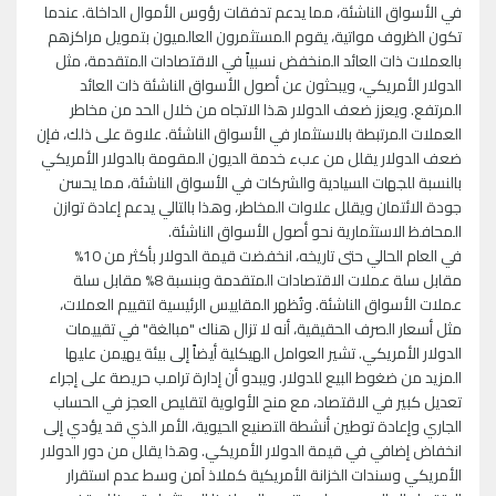
في الأسواق الناشئة، مما يدعم تدفقات رؤوس الأموال الداخلة. عندما
تكون الظروف مواتية، يقوم المستثمرون العالميون بتمويل مراكزهم
بالعملات ذات العائد المنخفض نسبياً في الاقتصادات المتقدمة، مثل
الدولار الأمريكي، ويبحثون عن أصول الأسواق الناشئة ذات العائد
المرتفع. ويعزز ضعف الدولار هذا الاتجاه من خلال الحد من مخاطر
العملات المرتبطة بالاستثمار في الأسواق الناشئة. علاوة على ذلك، فإن
ضعف الدولار يقلل من عبء خدمة الديون المقومة بالدولار الأمريكي
بالنسبة للجهات السيادية والشركات في الأسواق الناشئة، مما يحسن
جودة الائتمان ويقلل علاوات المخاطر، وهذا بالتالي يدعم إعادة توازن
المحافظ الاستثمارية نحو أصول الأسواق الناشئة.
في العام الحالي حتى تاريخه، انخفضت قيمة الدولار بأكثر من 10%
مقابل سلة عملات الاقتصادات المتقدمة وبنسبة 8% مقابل سلة
عملات الأسواق الناشئة. وتُظهر المقاييس الرئيسية لتقييم العملات،
مثل أسعار الصرف الحقيقية، أنه لا تزال هناك "مبالغة" في تقييمات
الدولار الأمريكي. تشير العوامل الهيكلية أيضاً إلى بيئة يهيمن عليها
المزيد من ضغوط البيع للدولار. ويبدو أن إدارة ترامب حريصة على إجراء
تعديل كبير في الاقتصاد، مع منح الأولوية لتقليص العجز في الحساب
الجاري وإعادة توطين أنشطة التصنيع الحيوية، الأمر الذي قد يؤدي إلى
انخفاض إضافي في قيمة الدولار الأمريكي. وهذا يقلل من دور الدولار
الأمريكي وسندات الخزانة الأمريكية كملاذ آمن وسط عدم استقرار