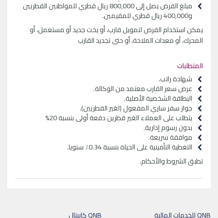
مبلغ القرض يصل إلى 800,000 ريال قطري للمواطنين القطريين
و400,000 ريال قطري للمقيمين.
يمكن استخدام القرض لتمويل قارب، أو يخت جديد أو مستعمل، أو
المحرك، أو معدات الملاحة، أو حتى تجديد القارب
المتطلبات
شهادة راتب.
عرض سعر القارب معتمد من الوكالة.
البطاقة الشخصية الأصلية.
جواز سفر ساري المفعول (لغير القطريين).
يتطلب على العملاء الغير قطرين دفعة أولى بنسبة 20%
بدون رسوم إدارية.
موافقة سريعة.
التغطية التأمينية على الحياة بنسبة 0.34٪ سنويا.
تطبق الشروط والأحكام.
QNB للخدمات المالية
QNB كابيتال