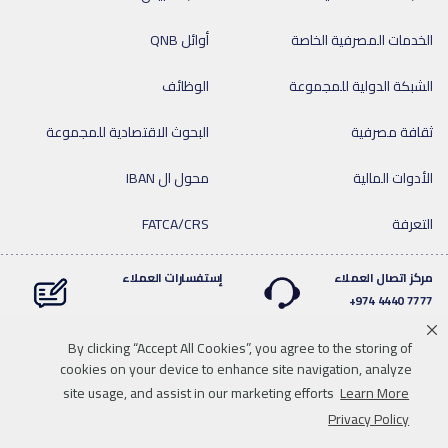
الخدمات المصرفية الخاصة
أوائل QNB
الشبكة الدولية للمجموعة
الوظائف
ثقافة مصرفية
البحوث الاقتصادية للمجموعة
الأدوات المالية
محول ال IBAN
التعرفة
FATCA/CRS
مركز اتصال العملاء
إستفسارات العملاء
7777 4440 974+
By clicking “Accept All Cookies”, you agree to the storing of
cookies on your device to enhance site navigation, analyze
Linkedin
Instagram
facebook
Whatsapp
twitter
youtube
site usage, and assist in our marketing efforts
Learn More
سياسة الخصوصية
خريطة الموقع
تحميل الوسائط
للاتصال بنا
Privacy Policy
إخلاء المسؤولية