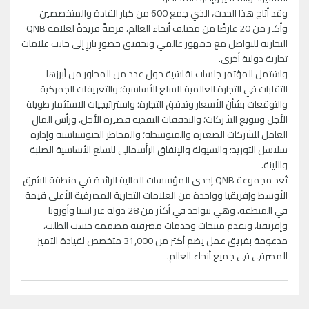
وقد أتاح هذا الحدث، الذي جمع 600 من كبار القادة والمتخصصين
وأكثر من 20 عارضًا من مختلف أنحاء العالم، فرصةً فريدةً لعلامة QNB
التجارية للتواصل مع جمهور عالمي وتحقيق حضورٍ بارزٍ إلى جانب علامات
تجارية دولية أخرى.
واشتمل المؤتمر جلسات نقاشية حول عدد من المحاور من أبرزها
التقلبات في التجارة العالمية للسلع الأساسية؛ والتعريفات الجمركية
والتوقعات بشأن الأسعار وتدفق التجارة؛ واستراتيجيات الاستثمار طويلة
الأجل وتنويع الشركات؛ والتدفقات النقدية قصيرة الأجل، ورأس المال
العامل للشركات الصغيرة والمتوسطة؛ والمخاطر الجيوسياسية وإدارة
سلاسل التوريد؛ والسيولة والإنفاق الرأسمالي للسلع الأساسية الصلبة
واللينة.
تُعد مجموعة QNB إحدى المؤسسات المالية الرائدة في منطقة الشرق
الأوسط وإفريقيا وواحدة من العلامات التجارية المصرفية الأعلى قيمة
في المنطقة. وهي تتواجد في أكثر من 28 دولة عبر آسيا وأوروبا
وإفريقيا، وتقدم منتجات وخدمات مصرفية مصممة حسب الطلب،
مدعومة بفريق عمل يضم أكثر من 31,000 متخصص لقيادة التميز
المصرفي في جميع أنحاء العالم.