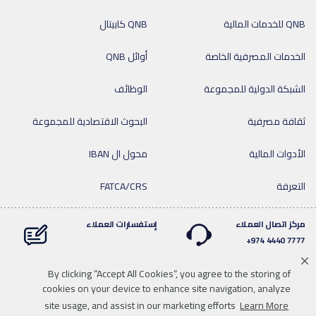
QNB للخدمات المالية
QNB كابيتال
الخدمات المصرفية الخاصة
أوائل QNB
الشبكة الدولية للمجموعة
الوظائف
ثقافة مصرفية
البحوث الاقتصادية للمجموعة
الأدوات المالية
محول ال IBAN
التعرفة
FATCA/CRS
مركز اتصال العملاء
إستفسارات العملاء
7777 4440 974+
By clicking “Accept All Cookies”, you agree to the storing of
cookies on your device to enhance site navigation, analyze
Linkedin
Instagram
facebook
Whatsapp
twitter
youtube
site usage, and assist in our marketing efforts
Learn More
سياسة الخصوصية
خريطة الموقع
تحميل الوسائط
للاتصال بنا