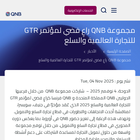
Arama
الخدمات الإلكترونية
مجموعة QNB راعٍ فضي لمؤتمر GTR
للتجارة العالمية والسلع
الصفحة الرئيسية
الأخبار
مجموعة QNB راعٍ فضي لمؤتمر GTR للتجارة العالمية والسلع
نشر يوم : Tue, 04 Nov 2025
الدوحة، 4 نوفمبر 2025 – شاركت مجموعة QNB من خلال فرعيها
الدوليين QNB المملكة المتحدة و QNB فرنسا كراعٍ فضي لمؤتمر GTR
للتجارة العالمية والسلع 2025 الذي عُقد مؤخرًا في جنيف، سويسرا،
لمناقشة أحدث الاتجاهات والتطورات في قطاع تجارة السلع والتمويل.
وتهدف هذه الرعاية إلى تعزيز حضور QNB في أوروبا، بما يعكس دوره
المحوري في قطاع تجارة السلع والتمويل، من خلال توفير مجموعة
واسعة من حلول تمويل التجارة لمساعدة الشركات على دعم أنشطة
الاستيراد والتصدير وإدارة المخاطر.