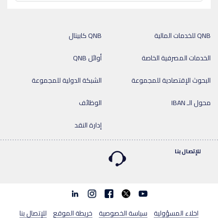
QNB للخدمات المالية
QNB كابيتال
الخدمات المصرفية الخاصة
أوائل QNB
البحوث الإقتصادية للمجموعة
الشبكة الدولية للمجموعة
محول الـ IBAN
الوظائف
إدارة النقد
للإتصال بنا
Linkedin
Instagram
facebook
twitter
youtube
اخلاء المسؤولية
سياسة الخصوصية
خريطة الموقع
للإتصال بنا