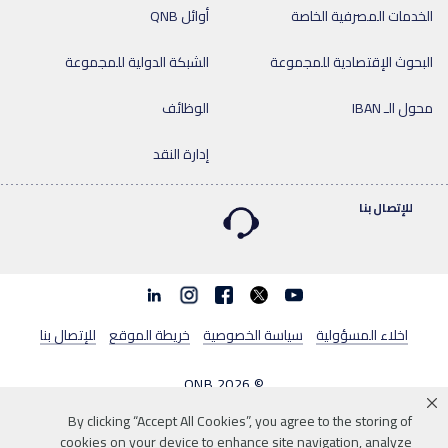
الخدمات المصرفية الخاصة
أوائل QNB
البحوث الإقتصادية للمجموعة
الشبكة الدولية للمجموعة
محول الـ IBAN
الوظائف
إدارة النقد
للإتصال بنا
Linkedin
Instagram
facebook
twitter
youtube
اخلاء المسؤولية
سياسة الخصوصية
خريطة الموقع
للإتصال بنا
© 2026 QNB
بنك قطر الوطني فرع المملكة العربية السعودية (ش.م.ع.ق)، سجل تجاري رقم:
By clicking “Accept All Cookies”, you agree to the storing of
cookies on your device to enhance site navigation, analyze
1010464251، العنوان: برج حمد التجاري، طريق الملك فهد- العليا، ص.ب 230108