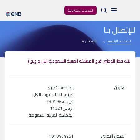
Arama
الخدمات الإلكترونية
للإتصال بنا
الصفحة الرئيسية
للإتصال بنا
بنك قطر الوطني فرع المملكة العربية السعودية (ش.م.ع.ق)
العنوان
برج حمد التجاري
طريق الملك فهد ، العليا
ص. ب. 230108
الرياض11321
المملكة العربية السعودية
السجل التجاري
1010464251