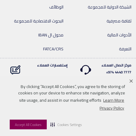
الشبكة الدولية للمجموعة
الوظائف
ثقافة مصرفية
البحوث الاقتصادية للمجموعة
الأدوات المالية
محول ال IBAN
التعرفة
FATCA/CRS
مركز اتصال العملاء
إستفسارات العملاء
7777 4440 974+
By clicking “Accept All Cookies”, you agree to the storing of
cookies on your device to enhance site navigation, analyze
Linkedin
Instagram
facebook
Whatsapp
twitter
youtube
site usage, and assist in our marketing efforts
Learn More
سياسة الخصوصية
خريطة الموقع
تحميل الوسائط
للاتصال بنا
Privacy Policy
إخلاء المسؤولية
Accept All Cookies
Cookies Settings
© 2026 QNB