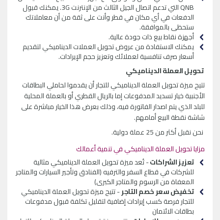
QNB التي تدعم اتصال الجيل الثالث من الإنترنت 3G. يمكنك قبول
الدفعات في أي مكان في قطر وأنت على ثقة من أن معاملاتك
ستحظى بالموافقة.
أجهزة نقاط بيع ذات جودة عالية.
يمكنك الاستفادة من عروض تحويل العملات الديناميكي لتقديم
أسعار صرف تنافسية لعملائك وتعزيز حجم الإيرادات.
تحويل العملة الديناميكي
تتيح ميزة تحويل العملة الديناميكي للتجار أن يقدموا لحاملي البطاقات
الأجنبية خيار تسديد المدفوعات إما بالريال القطري أو بالعملة المحلية
للبلد الذي يتم اصدار الفاتورة فيه، وذلك بعرض هذا الخيار مباشرة على
شاشة نقطة البيع أمامهم.
نحن نقبل أكثر من 25 عملة دولية.
مزايا تحويل العملة الديناميكي في تنمية أعمالك
تعزيز الشراكات
- تُعد ميزة تحويل العملة الديناميكي مثالية
للشركات في قطاع السفر والترفيه (الفنادق وتأجير السيارات والمتاجر
المعفاة من الرسوم والمتاجر الكبرى)
تخفيض سعر خصم التاجر
- تتيح ميزة تحويل العملة الديناميكي
للتجار فرصة كسب إيرادات إضافية لتقليل تكلفة قبول مدفوعات
بطاقات الائتمان