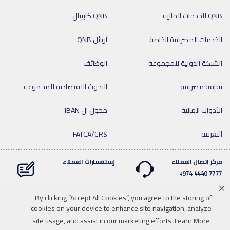
QNB للخدمات المالية
QNB كابيتال
الخدمات المصرفية الخاصة
أوائل QNB
الشبكة الدولية للمجموعة
الوظائف
ثقافة مصرفية
البحوث الاقتصادية للمجموعة
الأدوات المالية
محول ال IBAN
التعرفة
FATCA/CRS
مركز اتصال العملاء
إستفسارات العملاء
7777 4440 974+
By clicking “Accept All Cookies”, you agree to the storing of
cookies on your device to enhance site navigation, analyze
Linkedin
Instagram
facebook
Whatsapp
twitter
youtube
site usage, and assist in our marketing efforts
Learn More
سياسة الخصوصية
خريطة الموقع
تحميل الوسائط
للاتصال بنا