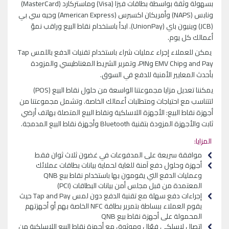
بسهولة وثقة بواسطة بطاقات فيزا (Visa) وماستركارد (MasterCard)
ونابس (NAPS) وأمريكان اكسبرس (American Express) وجيه سي بي
(JCB) وينيون باي (UnionPay). ابدأ باستخدام نقاط البيع وراقب نموّ
أعمالك كل يوم.
يمكن للعملاء إجراء عمليات شراء باستخدام تقنيات الدفع باللمس Tap
and Pay وEMV Chip وPIN، وتمرير الشريط المغناطيسي والمزودة
بأحدث المعايير الأمنية للدفع في السوق.
يمكننا تعديل مزايا مجموعتنا الواسعة من حلول نقاط البيع (POS)
لتتناسب مع احتياجات ومتطلبات أعمالك الخاصة. وتشمل مجموعتنا من
أجهزة نقاط البيع: الأجهزة اللاسلكية ونقاط البيع المتصلة بهاتف أرضي
ثابت والأجهزة المزودة بتقنية Bluetooth وأجهزة نقاط البيع المدمجة.
المزايا:
موافقة سريعة على المدفوعات في غضون ثلاث ثوان فقط
أجهزة وحلول دفع آمنة للغاية لحماية بيانات بطاقات عملائك
وعمليات الدفع التي يقومون بها باستخدام نقاط بيع QNB
المعتمدة من قبل مجلس أمن بيانات البطاقات (PCI)
إجراءات دفع سهلة مع تقنية الدفع دون لمس Tap and Pay حيث
يقوم العملاء ببساطة بتمرير بطاقة NFC الخاصة بهم أو أجهزتهم
المحمولة على أجهزة نقاط بيع QNB
اتصال لاسلكي فعّال وموثوق مع أجهزة نقاط البيع اللاسلكية من