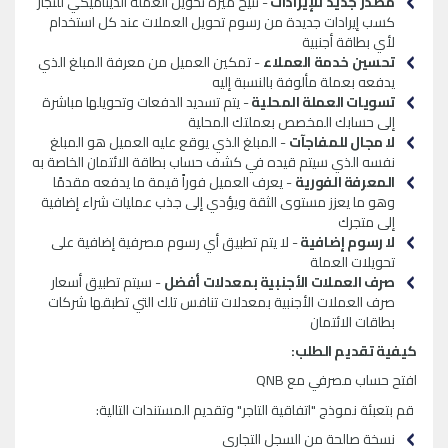
مصدر جديد للإيرادات
- تتيح ميزة تحويل العملة الديناميكي للتجار
كسب إيرادات جديدة من رسوم تحويل العملات عند كل استخدام
لأي بطاقة أجنبية
تحسين خدمة العملاء
- تمكين العميل من معرفة المبلغ الذي
يدفعه بعملة مألوفة بالنسبة إليه
تسويات العملة المحلية
- يتم تسديد الدفعات وتحويلها مباشرة
إلى حسابك المخصص بعملتك المحلية
لا مجال للمفاجآت
- المبلغ الذي يوقع عليه العميل هو المبلغ
نفسه الذي سيتم قيده في كشف حساب بطاقة الائتمان الخاصة به
المعرفة الفورية
- يعرف العميل فوراً قيمة ما يدفعه مقدمًا
وهو ما يعزز مستوى الثقة ويؤدي إلى جذب عمليات شراء إضافية
إلى متجرك
لا رسوم إضافية
- لا يتم تطبيق أي رسوم مصرفية إضافية على
تحويلات العملة
صرف العملات الأجنبية بمعدلات أفضل
- سيتم تطبيق أسعار
صرف العملات الأجنبية بمعدلات تنافس تلك التي تطبقها شركات
بطاقات الائتمان
كيفية تقديم الطلب:
افتح حساب مصرفي مع QNB
قم بتعبئة نموذج "اتفاقية التاجر" وتقديم المستندات التالية:
نسخة صالحة من السجل التجاري