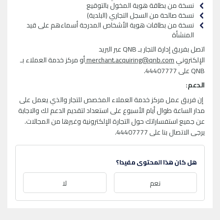
نسخة من بطاقة هوية المخول بالتوقيع
نسخة صالحة من السجل التجاري (البلدية)
نسخة من بطاقات هوية الأشخاص المدرجة أسماءهم على قيد
المنشأة
اتصل بفريق إدارة التجار بـ QNB عبر البريد
الإلكتروني
merchant.acquiring@qnb.com
أو مركز خدمة العملاء بـ
QNB على 44407777.
الدعم:
إن فريق عمل مركز خدمة العملاء المخصص للتجار والذي يعمل على
مدار الساعة طوال أيام الأسبوع على استعداد لتقديم الدعم لك والاجابة
عن جميع استفساراتك حول التجارة الإلكترونية وغيرها من المجالات.
يرجى الاتصال بنا على 44407777.
هل كان هذا المحتوى مفيدا؟
نعم
لا