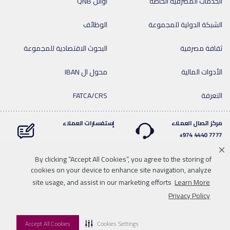
الخدمات المصرفية الخاصة
أوائل QNB
الشبكة الدولية للمجموعة
الوظائف
ثقافة مصرفية
البحوث الاقتصادية للمجموعة
الأدوات المالية
محول ال IBAN
التعرفة
FATCA/CRS
مركز اتصال العملاء
إستفسارات العملاء
7777 4440 974+
By clicking “Accept All Cookies”, you agree to the storing of
cookies on your device to enhance site navigation, analyze
Linkedin
Instagram
facebook
Whatsapp
twitter
youtube
site usage, and assist in our marketing efforts
Learn More
سياسة الخصوصية
خريطة الموقع
تحميل الوسائط
للاتصال بنا
Privacy Policy
إخلاء المسؤولية
Accept All Cookies
Cookies Settings