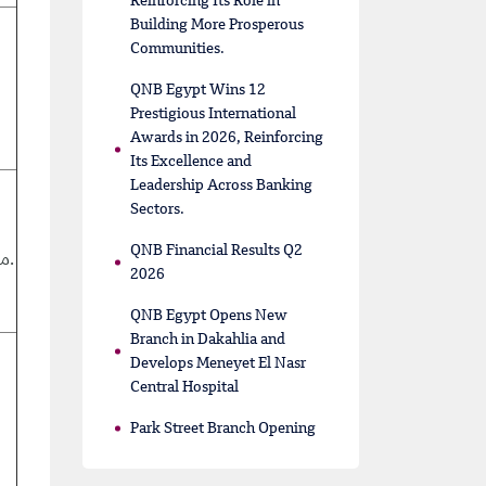
Reinforcing Its Role in
Building More Prosperous
Communities.
QNB Egypt Wins 12
Prestigious International
Awards in 2026, Reinforcing
Its Excellence and
Leadership Across Banking
Sectors.
QNB Financial Results Q2
محور المشير طنطاوي، التجمع الخامس، محافظة القاهرة.
2026
QNB Egypt Opens New
Branch in Dakahlia and
Develops Meneyet El Nasr
Central Hospital
Park Street Branch Opening