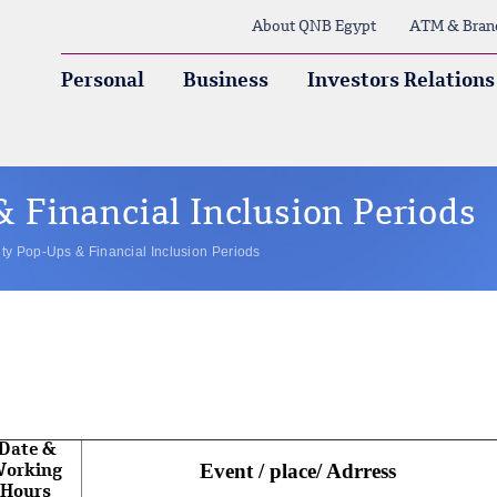
About QNB Egypt
ATM & Bran
Personal
Business
Investors Relations
Financial Inclusion Periods
y Pop-Ups & Financial Inclusion Periods
Date &
Event / place/ Adrress
orking
Hours