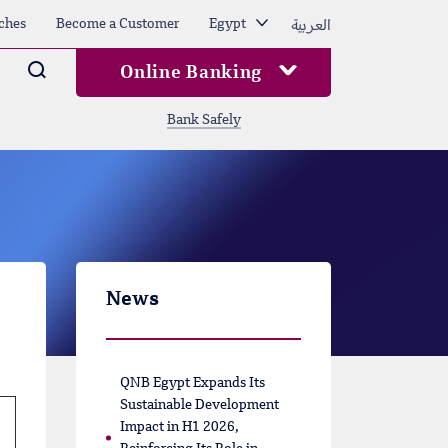
العربية
ches
Become a Customer
Egypt
Arama
Online Banking
Bank Safely
News
QNB Egypt Expands Its
Sustainable Development
Impact in H1 2026,