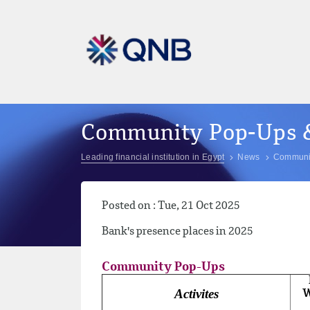
Community Pop-Ups & 
Leading financial institution in Egypt
News
Communit
Posted on : Tue, 21 Oct 2025
Bank's presence places in 2025
Community Pop-Ups
Activites
W